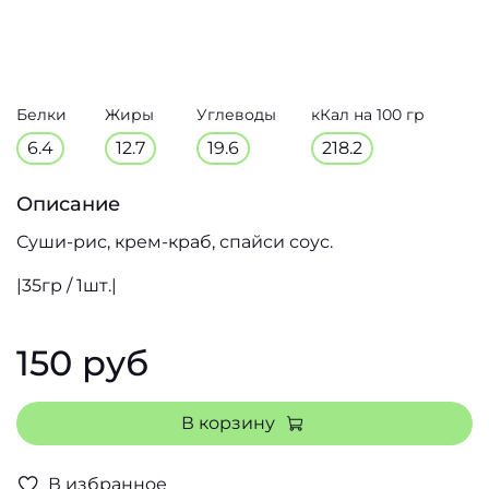
Белки
Жиры
Углеводы
кКал на 100 гр
6.4
12.7
19.6
218.2
Описание
Суши-рис, крем-краб, спайси соус.
|35гр / 1шт.|
150 руб
В корзину
В избранное