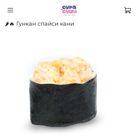
🌶🔥 Гункан спайси кани