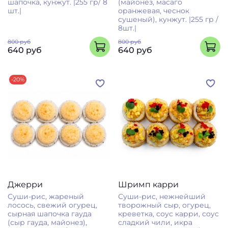
шапочка, кунжут. |255 гр/ 8
(майонез, масаго
шт.|
оранжевая, чеснок
сушеный), кунжут. |255 гр /
8шт.|
800 руб
800 руб
640 руб
640 руб
-20%
Джерри
Шримп карри
Суши-рис, жареный
Суши-рис, нежнейший
лосось, свежий огурец,
творожный сыр, огурец,
сырная шапочка гауда
креветка, соус карри, соус
(сыр гауда, майонез),
сладкий чили, икра