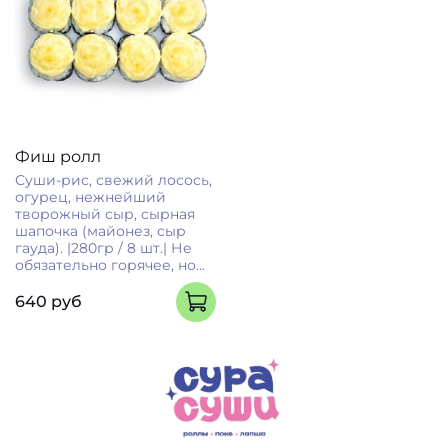
Фиш ролл
Суши-рис, свежий лосось,
огурец, нежнейший
творожный сыр, сырная
шапочка (майонез, сыр
гауда). |280гр / 8 шт.| Не
обязательно горячее, но...
640 руб