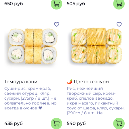
650 руб
505 руб
Темпура кани
🌶 Цветок сакуры
Суши-рис, крем-краб,
Рис, нежнейший
свежий огурец, кляр,
творожный сыр, крем-
сухари. |275гр / 8 шт.| Не
краб, спелое авокадо,
обязательно горячее, но
икра масаго, пикантный
всегда вкусное ❤
соус от шефа, кляр, сухари.
|290гр / 8 шт.| Не...
435 руб
540 руб