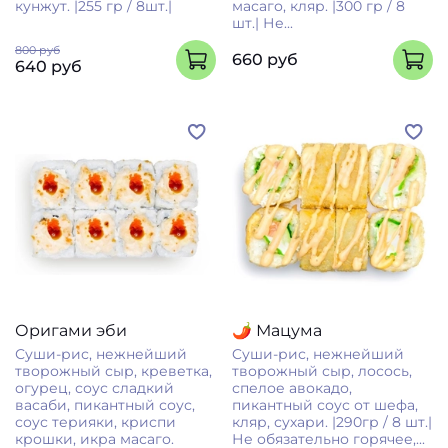
кунжут. |255 гр / 8шт.|
масаго, кляр. |300 гр / 8
шт.| Не...
800 руб
660 руб
640 руб
Оригами эби
🌶 Мацума
Суши-рис, нежнейший
Cуши-рис, нежнейший
творожный сыр, креветка,
творожный сыр, лосось,
огурец, соус сладкий
спелое авокадо,
васаби, пикантный соус,
пикантный соус от шефа,
соус терияки, криспи
кляр, сухари. |290гр / 8 шт.|
крошки, икра масаго.
Не обязательно горячее,...