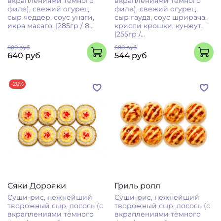
вкраплениями тёмного
вкраплениями тёмного
филе), свежий огурец,
филе), свежий огурец,
сыр чеддер, соус унаги,
сыр гауда, соус шрирача,
икра масаго. |285гр / 8...
криспи крошки, кунжут.
|255гр /...
800 руб
680 руб
640 руб
544 руб
-20%
Сяки Дорояки
Гриль ролл
Суши-рис, нежнейший
Суши-рис, нежнейший
творожный сыр, лосось (с
творожный сыр, лосось (с
вкраплениями тёмного
вкраплениями тёмного