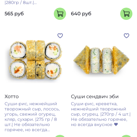
|280гр / 8шт.|...
565 руб
640 руб
Хотто
Суши сендвич эби
Суши-рис, нежнейший
Суши-рис, креветка,
творожный сыр, лосось,
нежнейший творожный
угорь, свежий огурец,
сыр, огурец. |270гр / 4 шт.|
кляр, сухари. |275 гр / 8
Не обязательно горячее,
шт.| Не обязательно
но всегда вкусное ❤
горячее, но всегда...