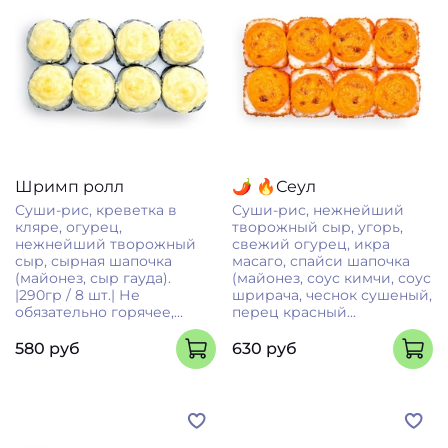
Шримп ролл
🌶 🔥Сеул
Суши-рис, креветка в
Суши-рис, нежнейший
кляре, огурец,
творожный сыр, угорь,
нежнейший творожный
свежий огурец, икра
сыр, сырная шапочка
масаго, спайси шапочка
(майонез, сыр гауда).
(майонез, соус кимчи, соус
|290гр / 8 шт.| Не
шрирача, чеснок сушеный,
обязательно горячее,...
перец красный...
580 руб
630 руб