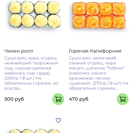
Чикен ролл
Горячая Калифорния
Суши-рис, кура, огурец,
Суши-рис, крем-краб,
нежнейший творожный
свежий огурец, икра
сыр, сырная шапочка
масаго, шапочка "Тобико"
(майонез, сыр гауда).
(майонез, масаго
|290гр / 8 шт.| Не
оранжевая, чеснок
обязательно горячее, но
сушеный). |270гр / 8 шт| Не
всегда...
обязательно горячее,...
500 руб
470 руб