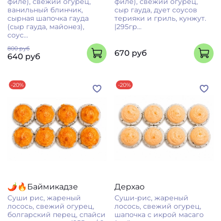
филе), свежий огурец,
филе), свежий огурец,
ванильный блинчик,
сыр гауда, дует соусов
сырная шапочка гауда
терияки и гриль, кунжут.
(сыр гауда, майонез),
|295гр...
соус...
800 руб
670 руб
640 руб
-20%
-20%
🌶🔥Баймикадзе
Дерхао
Суши рис, жареный
Суши-рис, жареный
лосось, свежий огурец,
лосось, свежий огурец,
болгарский перец, спайси
шапочка с икрой масаго