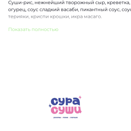
Суши-рис, нежнейший творожный сыр, креветка,
огурец, соус сладкий васаби, пикантный соус, соу
терияки, криспи крошки, икра масаго.
|280гр / 8шт.|
Показать полностью
Не обязательно горячее, но всегда вкусное ❤