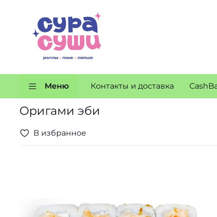
Меню
Контакты и доставка
CashB
Оригами эби
В избранное