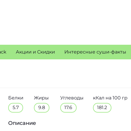
ack
Акции и Скидки
Интересные суши-факты
Белки
Жиры
Углеводы
кКал на 100 гр
5.7
9.8
17.6
181.2
Описание