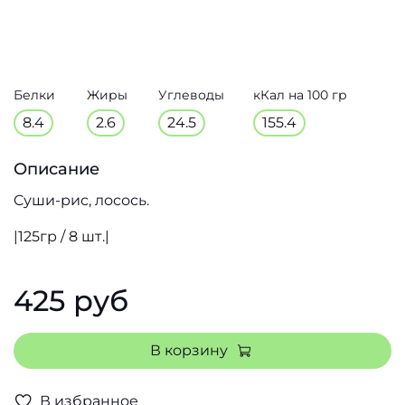
Белки
Жиры
Углеводы
кКал на 100 гр
8.4
2.6
24.5
155.4
Описание
Cуши-рис, лосось.
|125гр / 8 шт.|
425 руб
В корзину
В избранное