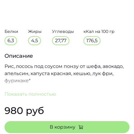
Белки
Жиры
Углеводы
кКал на 100 гр
6,3
4,5
27,77
176,5
Описание
Рис, лосось под соусом понзу от шефа, авокадо,
апельсин, капуста красная, кешью, лук фри,
фурикаке*
*Фурикаке - нори, микс белого и чёрного
Показать полностью
кунжута, стружка тунца.
Подаётся с порцией специального соевого соуса.
980 руб
|340гр / 25гр|
В корзину