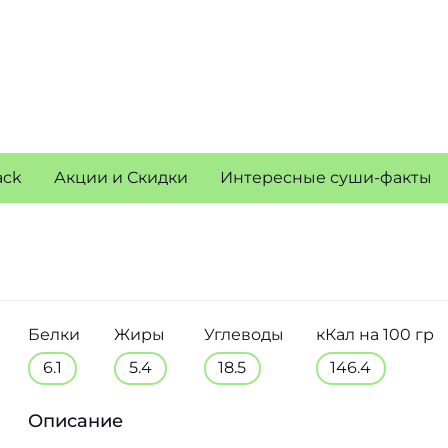
ack
Акции и Скидки
Интересные суши-факты
Белки
Жиры
Углеводы
кКал на 100 гр
6.1
5.4
18.5
146.4
Описание