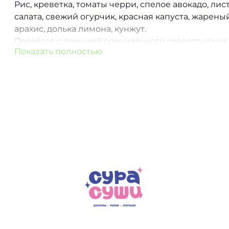
Рис, креветка, томаты черри, спелое авокадо, лис
салата, свежий огурчик, красная капуста, жарены
арахис, долька лимона, кунжут.
Подаётся с порцией специального соевого соуса.
Показать полностью
|310гр / 25гр|